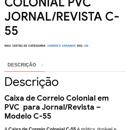
COLONIAL PVC
JORNAL/REVISTA C-
55
SKU:
15578C-55
CATEGORIA:
JARDIM E VARANDA
TAG:
UN
DESCRIÇÃO
Descrição
Caixa de Correio Colonial em
PVC para Jornal/Revista –
Modelo C-55
A
Caixa de Correio Colonial C-55
é prática, durável e