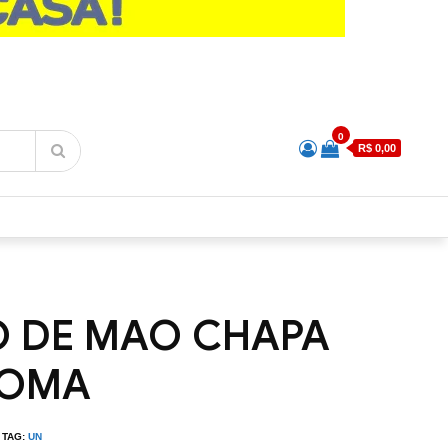
0
R$ 0,00
O DE MAO CHAPA
ROMA
TAG:
UN