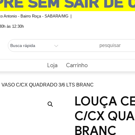
nto Antonio - Bairro Roça - SABARA/MG
0h às 12:30h
Loja
Carrinho
E VASO C/CX QUADRADO 3/6 LTS BRANC
LOUÇA CE
C/CX QUA
BRANC