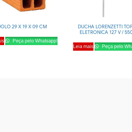
JOLO 29 X 19 X 09 CM
DUCHA LORENZETTI TOP
ELETRONICA 127 V / 5
is
Peça pelo Whatsapp!
Leia mais
Peça pelo Wh