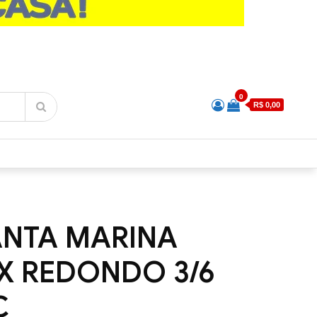
0
R$ 0,00
ANTA MARINA
X REDONDO 3/6
C