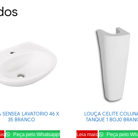
dos
 SENSEA LAVATORIO 46 X
LOUÇA CELITE COLUNA
35 BRANCO
TANQUE 1 BOJ0 BRA
is
Peça pelo Whatsapp!
Leia mais
Peça pelo Wh