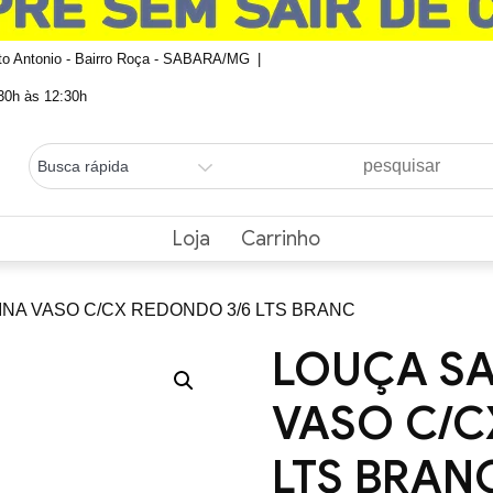
nto Antonio - Bairro Roça - SABARA/MG
0h às 12:30h
Loja
Carrinho
INA VASO C/CX REDONDO 3/6 LTS BRANC
LOUÇA S
VASO C/C
LTS BRAN