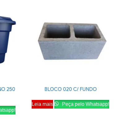
NO 250
BLOCO 020 C/ FUNDO
Leia mais
Peça pelo Whatsapp!
atsapp!