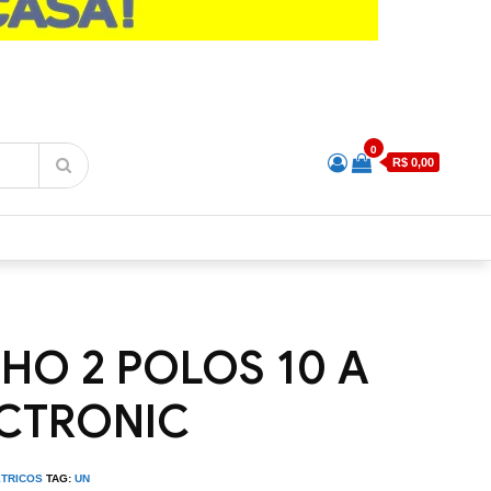
0
R$ 0,00
HO 2 POLOS 10 A
CTRONIC
ETRICOS
TAG:
UN