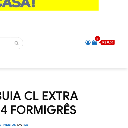
0
R$ 0,00
BUIA CL EXTRA
I 4 FORMIGRÊS
STIMENTOS
TAG:
M2