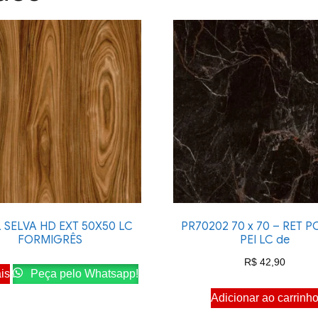
L SELVA HD EXT 50X50 LC
PR70202 70 x 70 – RET 
FORMIGRÊS
PEI LC de
R$
42,90
is
Peça pelo Whatsapp!
Adicionar ao carrinh