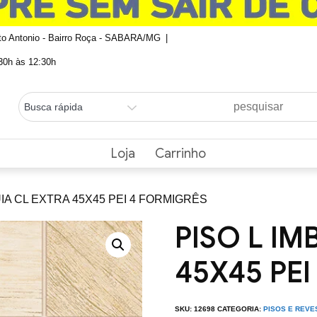
nto Antonio - Bairro Roça - SABARA/MG
0h às 12:30h
Loja
Carrinho
UIA CL EXTRA 45X45 PEI 4 FORMIGRÊS
PISO L IM
45X45 PE
SKU:
12698
CATEGORIA:
PISOS E REVE