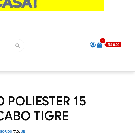
0
R$ 0,00
 POLIESTER 15
CABO TIGRE
SSÓRIOS
TAG:
UN