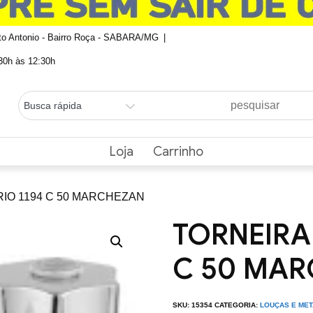
nto Antonio - Bairro Roça - SABARA/MG
0h às 12:30h
Loja
Carrinho
RIO 1194 C 50 MARCHEZAN
TORNEIRA
C 50 MA
SKU:
15354
CATEGORIA:
LOUÇAS E MET