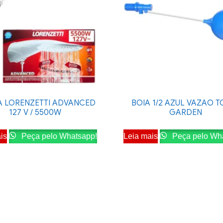
 LORENZETTI ADVANCED
BOIA 1/2 AZUL VAZAO T
127 V / 5500W
GARDEN
is
Peça pelo Whatsapp!
Leia mais
Peça pelo Wh