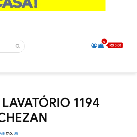
0
R$ 0,00
 LAVATÓRIO 1194
RCHEZAN
AIS
TAG:
UN