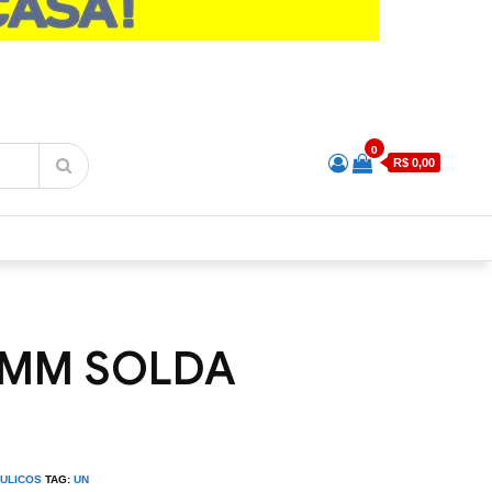
0
R$ 0,00
 MM SOLDA
ÁULICOS
TAG:
UN