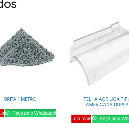
dos
BRITA 1 METRO
TELHA ACRILICA TIP
AMERICANA DUPLA
is
Peça pelo Whatsapp!
Leia mais
Peça pelo Wh