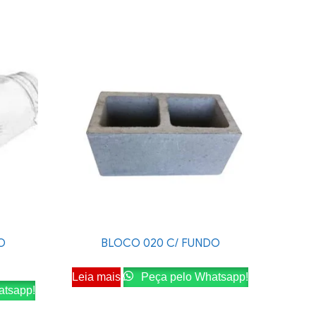
O
BLOCO 020 C/ FUNDO
Leia mais
Peça pelo Whatsapp!
atsapp!