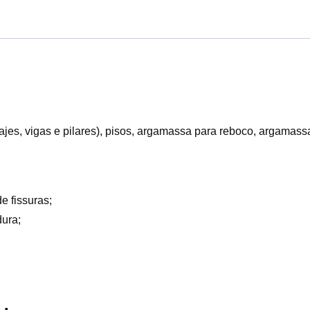
lajes, vigas e pilares), pisos, argamassa para reboco, argamas
e fissuras;
ura;