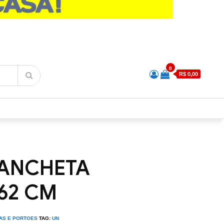
0
R$ 0,00
RANCHETA
62 CM
LAS E PORTOES
TAG:
UN